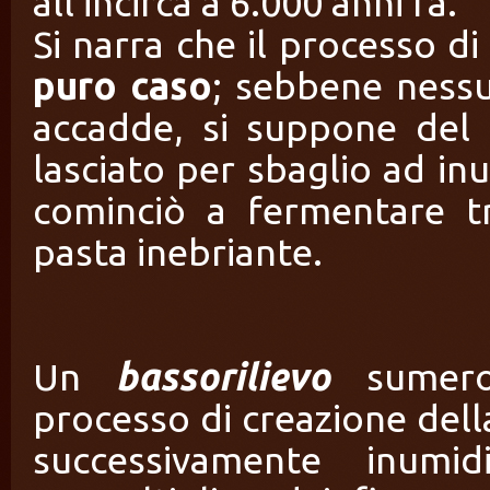
all’incirca a 6.000 anni fa.
Si narra che il processo 
puro caso
; sebbene ness
accadde, si suppone del
lasciato per sbaglio ad in
cominciò a fermentare t
pasta inebriante.
Un
bassorilievo
sumero
processo di creazione della
successivamente inumi