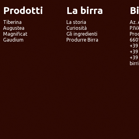
Prodotti
La birra
B
Tiberina
La storia
Az. 
Augustea
Curiosità
P.I
Magnificat
Gli ingredienti
Prod
Gaudium
Produrre Birra
660
+39
+39
+39
birr