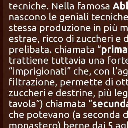
tecniche. Nella famosa
Abb
nascono le geniali tecnich
stessa produzione in più m
estrae, ricco di zuccheri e 
prelibata. chiamata “
prima
trattiene tuttavia una fort
“imprigionati” che, con l’a
filtrazione, permette di ot
zuccheri e destrine, più le
tavola”) chiamata “
secund
che potevano (a seconda de
monastero) berne dai 5 agli 