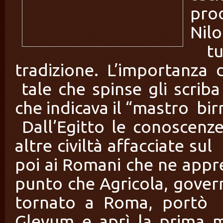
pro
Nil
tut
tradizione. L’importanza d
tale che spinse gli scrib
che indicava il “mastro birr
Dall’Egitto le conoscenze
altre civiltà affacciate s
poi ai Romani che ne appre
punto che Agricola, govern
tornato a Roma, portò c
Glevum e aprì la prima mi