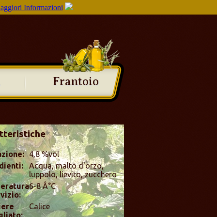
aggiori Informazioni
i
Frantoio
tteristiche
zione:
4,8 %vol
dienti:
Acqua, malto d'orzo,
luppolo, lievito, zucchero
eratura
6-8 Â°C
vizio:
iere
Calice
gliato: