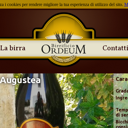
za i cookies per rendere migliore la tua esperienza di utilizzo del sito.
M
La birra
Contatt
Augustea
Cara
Grada
Ingre
Temp
di ser
Bicch
consi