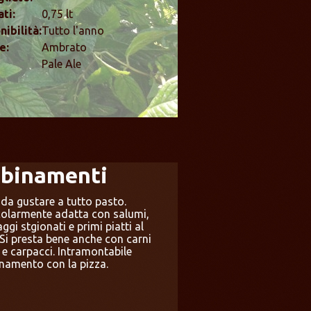
ti:
0,75 lt
nibilità:
Tutto l'anno
e:
Ambrato
Pale Ale
binamenti
a
da gustare a tutto pasto.
colarmente adatta con salumi,
ggi stgionati e primi piatti al
 Si presta bene anche con carni
 e carpacci. Intramontabile
inamento con la pizza.