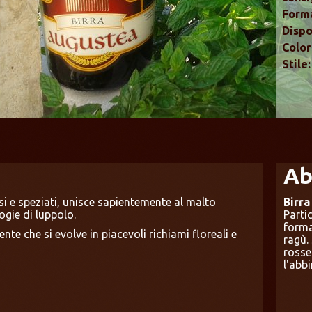
Forma
Dispo
Color
Stile:
Ab
nsi e speziati, unisce sapientemente al malto
Birr
ogie di luppolo.
Parti
forma
te che si evolve in piacevoli richiami floreali e
ragù.
rosse
l'abb