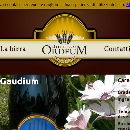
za i cookies per rendere migliore la tua esperienza di utilizzo del sito.
M
La birra
Contatt
Gaudium
Cara
Grada
Ingre
Temp
di ser
Bicch
consi