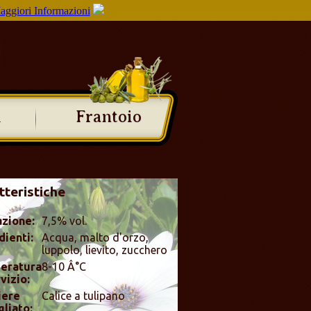
aggiori Informazioni
i
Frantoio
tteristiche
zione:
7,5% vol.
dienti:
Acqua, malto d'orzo,
luppolo, lievito, zucchero
eratura
8-10 Â°C
vizio:
iere
Calice a tulipano
gliato: